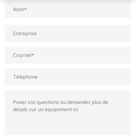
nom
Prénom
Nom
Entreprise
Courriel
Téléphone
Message