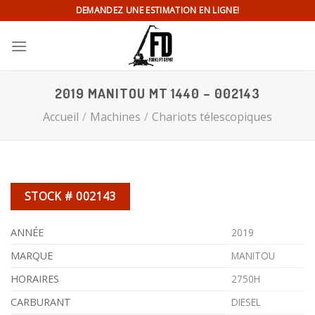
Skip
DEMANDEZ UNE ESTIMATION EN LIGNE!
to
content
2019 MANITOU MT 1440 – 002143
Accueil
/
Machines
/
Chariots télescopiques
STOCK # 002143
ANNÉE
2019
MARQUE
MANITOU
HORAIRES
2750H
CARBURANT
DIESEL