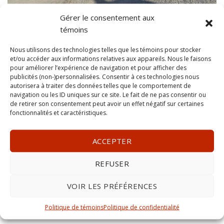
Gérer le consentement aux
témoins
Nous utilisons des technologies telles que les témoins pour stocker
et/ou accéder aux informations relatives aux appareils. Nous le faisons
pour améliorer l’expérience de navigation et pour afficher des
publicités (non-)personnalisées. Consentir à ces technologies nous
DEMANDEZ UNE ESTIMATION
autorisera à traiter des données telles que le comportement de
navigation ou les ID uniques sur ce site. Le fait de ne pas consentir ou
Appelez-nous!
de retirer son consentement peut avoir un effet négatif sur certaines
fonctionnalités et caractéristiques.
1-613-806-8686
ACCEPTER
REFUSER
ou remplissez ce formulaire, un représentant vous
contactera dans les plus brefs délais.
VOIR LES PRÉFÉRENCES
Prénom
Politique de témoins
Politique de confidentialité
et